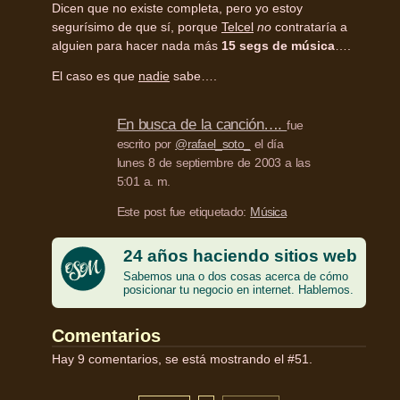
Dicen que no existe completa, pero yo estoy
segurísimo de que sí, porque
Telcel
no
contrataría a
alguien para hacer nada más
15 segs de música
….
El caso es que
nadie
sabe….
En busca de la canción….
fue
escrito por
@rafael_soto_
el día
lunes 8 de septiembre de 2003 a las
5:01 a. m.
Este post fue etiquetado:
Música
24 años haciendo sitios web
Sabemos una o dos cosas acerca de cómo
posicionar tu negocio en internet. Hablemos.
Comentarios
Hay 9 comentarios, se está mostrando el #51.