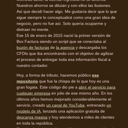
Nuestros ahorros se diluían y con ellos las ilusiones.
Así que decidí hacer algo. Me gustaría decir que lo que
sigue siempre lo conceptualicé como una gran idea de
negocio, pero no fue así. Solo quería ocuparme y
distraer mi mente.
Ese 15 de enero de 2015 nació la primer versión de
Box Factura siendo un script que se conectaba al
buzón de facturas
de
la agencia
y descargaba los
CFDIs que iba encontrando con el objetivo de agilizar
el proceso de entregar toda esa información fiscal a
nuestro contador.
Hoy, a forma de tributo, hacemos público
ese
repositorio
que fue la chispa de lo que hoy es una
gran fogata. Este código dio pie a
abrir el servicio para
cualquier empresa
en julio de ese mismo año. En los
últimos años hemos mejorado considerablemente el
servicio, creado
un canal de YouTube
, entrenado
un
modelo de IA
, lanzado una aplicación gratuita de
descarga masiva
y hoy atendemos a miles de clientes
en toda la república.