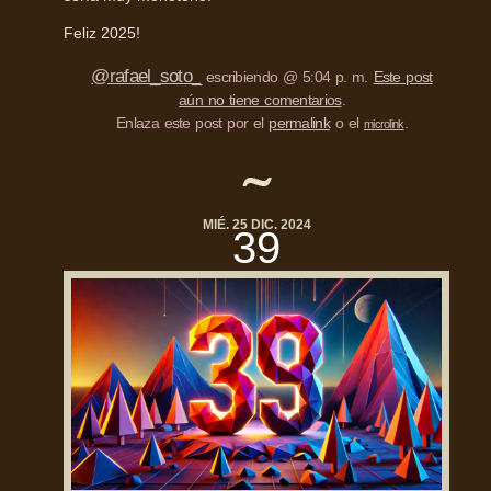
Feliz 2025!
@rafael_soto_
escribiendo @ 5:04 p. m.
Este post
aún no tiene comentarios
.
Enlaza este post por el
permalink
o el
.
microlink
MIÉ. 25 DIC. 2024
39