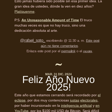
Esto jamás hubiera sido posible sin esa primer idea. La
gran idea de ustedes, dónde la ven en diez años?
Platíquenme
.
P.S.
An Unreasonable Amount of Time
El truco
muchas veces es que no hay truco, sino una
dedicación absoluta al arte.
@rafael_soto_
escribiendo @ 11:30 a. m.
Este post
aún no tiene comentarios
.
Enlaza este post por el
permalink
o el
.
microlink
MAR. 31 DIC. 2024
Feliz Año Nuevo
2025!
Este año que estamos cerrando será recordado por
el
eclipse
, por dos muy contenciosas
justas
electorales
,
por haber incursionado en la
inteligencia artificial
y
en
YouTube
, por los $100 mil USD de Bitcoin. Será difícil