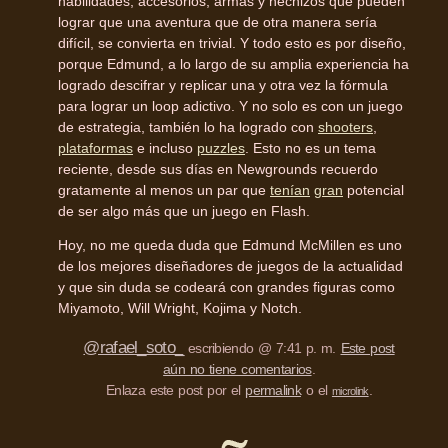
habilidades, accesorios, armas y hechizos que pueden
lograr que una aventura que de otra manera sería
difícil, se convierta en trivial. Y todo esto es por diseño,
porque Edmund, a lo largo de su amplia experiencia ha
logrado descifrar y replicar una y otra vez la fórmula
para lograr un loop adictivo. Y no solo es con un juego
de estrategia, también lo ha logrado con
shooters
,
plataformas
e incluso
puzzles
. Esto no es un tema
reciente, desde sus días en Newgrounds recuerdo
gratamente al menos un par que
tenían
gran
potencial
de ser algo más que un juego en Flash.
Hoy, no me queda duda que Edmund McMillen es uno
de los mejores diseñadores de juegos de la actualidad
y que sin duda se codeará con grandes figuras como
Miyamoto, Will Wright, Kojima y Notch.
@rafael_soto_
escribiendo @ 7:41 p. m.
Este post
aún no tiene comentarios
.
Enlaza este post por el
permalink
o el
.
microlink