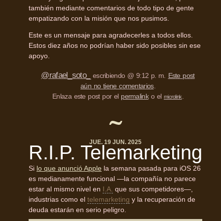
también mediante comentarios de todo tipo de gente
empatizando con la misión que nos pusimos.
Este es un mensaje para agradecerles a todos ellos.
Estos diez años no podrían haber sido posibles sin ese
apoyo.
@rafael_soto_
escribiendo @ 9:12 p. m.
Este post
aún no tiene comentarios
.
Enlaza este post por el
permalink
o el
.
microlink
JUE. 19 JUN. 2025
R.I.P. Telemarketing
Si
lo que anunció Apple
la semana pasada para iOS 26
es medianamente funcional —la compañía no parece
estar al mismo nivel en
I.A.
que sus competidores—,
industrias como el
telemarketing
y la recuperación de
deuda estarán en serio peligro.