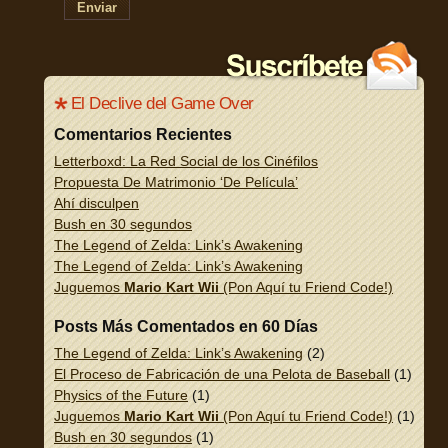
Enviar
El Declive del Game Over
Comentarios Recientes
Letterboxd: La Red Social de los Cinéfilos
Propuesta De Matrimonio ‘De Película’
Ahí disculpen
Bush en 30 segundos
The Legend of Zelda: Link’s Awakening
The Legend of Zelda: Link’s Awakening
Juguemos
Mario Kart Wii
(Pon Aquí tu Friend Code!)
Posts Más Comentados en 60 Días
The Legend of Zelda: Link’s Awakening
(2)
El Proceso de Fabricación de una Pelota de Baseball
(1)
Physics of the Future
(1)
Juguemos
Mario Kart Wii
(Pon Aquí tu Friend Code!)
(1)
Bush en 30 segundos
(1)