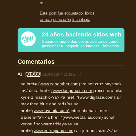
m.
Este post fue etiquetado:
libros
ciencia
educación
tecnología
24 años haciendo sitios web
Sabemos una o dos cosas acerca de cómo
posicionar tu negocio en internet. Hablemos.
Comentarios
prioboi
#1
(21/9/2019 @ 11:25 a. m.)
<a href=“
(www.edbomber.com)
trainer cruz haystack
jp</a> <a href=“
(www.loopdealer.com)
rosso oro nike
kyrie 1 maschio</a> <a href=“
(www.digilaze.com)
air
max thea blue and red</a> <a
href=“
(www.loveaita.com)
internationalist nero
trainers</a> <a href=“
(www.vietdallas.com)
schuh
verkauf schwarz friday</a> <a
href=“
(www.entropians.com)
air jordans size 7</a>