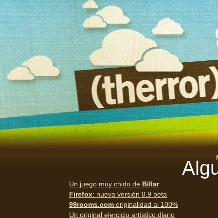
Algu
Un juego muy chido de
Billar
Firefox
: nueva versión 0.9 beta
99rooms.com
originalidad al 100%
Un original ejercicio artístico diario