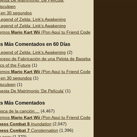
esta De Matrimonio ‘De Película’
isculpen
 en 30 segundos
egend of Zelda: Link’s Awakening
egend of Zelda: Link’s Awakening
uemos
Mario Kart Wii
(Pon Aquí tu Friend Code!)
ts Más Comentados en 60 Días
egend of Zelda: Link’s Awakening
(2)
oceso de Fabricación de una Pelota de Baseball
(1)
cs of the Future
(1)
uemos
Mario Kart Wii
(Pon Aquí tu Friend Code!)
(1)
 en 30 segundos
(1)
isculpen
(1)
esta De Matrimonio ‘De Película’
(1)
ts Más Comentados
sca de la canción....
(4,467)
uemos
Mario Kart Wii
(Pon Aquí tu Friend Code!)
(2,337)
ess Combat 8
Inundation
(2,047)
ess Combat 7
Consternation
(1,396)
e sexy
(1,370)