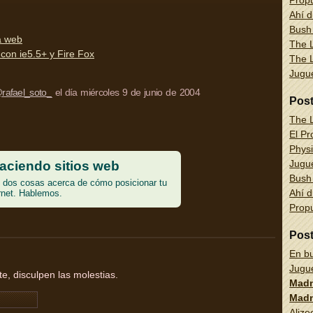
Propu
Ahí d
Bush
a web
The L
con ie5.5+ y Fire Fox
The L
Jug
rafael_soto_
el día miércoles 9 de junio de 2004
Pos
The L
El Pr
Physi
Jug
aciendo sitios web
Bush
dos cosas acerca de cómo posicionar tu
Ahí d
rnet. Hablemos.
Propu
Pos
En bu
Jug
, disculpen las molestias.
Madn
Madn
Alize