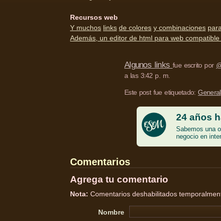
Recursos web
Y muchos
links
de colores
y combinaciones
par
Además, un editor de html para web compatible 
Algunos links
fue escrito por
@
a las 3:42 p. m.
Este post fue etiquetado:
General
24 años h
Sabemos una o 
negocio en inte
Comentarios
Agrega tu comentario
Nota:
Comentarios deshabilitados temporalmente
Nombre