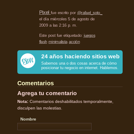
Pixel
fue escrito por
@rafael_soto_
el día miércoles 5 de agosto de
2009 a las 2:16 p. m.
Este post fue etiquetado:
juegos
flash
minimalista
acción
24 años haciendo sitios web
Sabemos una o dos cosas acerca de cómo
posicionar tu negocio en internet. Hablemos.
Comentarios
Agrega tu comentario
Nota:
Comentarios deshabilitados temporalmente,
disculpen las molestias.
Nombre