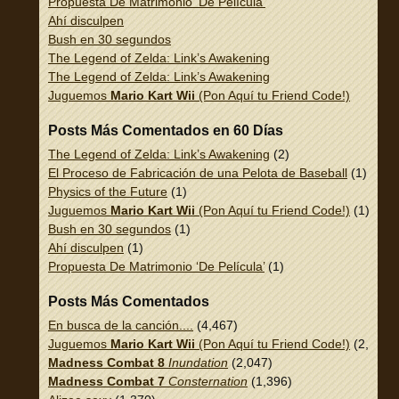
Propuesta De Matrimonio ‘De Película’
Ahí disculpen
Bush en 30 segundos
The Legend of Zelda: Link’s Awakening
The Legend of Zelda: Link’s Awakening
Juguemos
Mario Kart Wii
(Pon Aquí tu Friend Code!)
Posts Más Comentados en 60 Días
The Legend of Zelda: Link’s Awakening
(2)
El Proceso de Fabricación de una Pelota de Baseball
(1)
Physics of the Future
(1)
Juguemos
Mario Kart Wii
(Pon Aquí tu Friend Code!)
(1)
Bush en 30 segundos
(1)
Ahí disculpen
(1)
Propuesta De Matrimonio ‘De Película’
(1)
Posts Más Comentados
En busca de la canción....
(4,467)
Juguemos
Mario Kart Wii
(Pon Aquí tu Friend Code!)
(2,337)
Madness Combat 8
Inundation
(2,047)
Madness Combat 7
Consternation
(1,396)