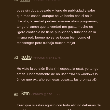
pues sin duda pesado y lleno de publicidad y sabe
que mas cosas, aunque se ve bonito eso si no lo
discuto, la verdad prefiero usarme otros programas,
tengo el amsn que la verdad me gusta mucho es
ligero confiable no tiene publicidad y funciona en la
misma red, bueno no se ve taaan bien como el
messenger pero trabaja mucho mejor
pedro
#2
(9/4/2005 @ 6:48 p. m.)
He visto la versión Beta (mi esposa la usa), yo tengo
amsn. Honestamente de no usar YIM en windows lo
único que extraño son esas cosas… las bromas xD
Stan
#3
(9/4/2005 @ 6:50 p. m.)
Creo que si estas agusto con todo ello no deberias de