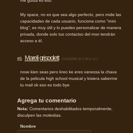
me gusta es eso.
My space, no es que sea algo perfecto, pero mide las
capacidades de cada usuario, funciona como "mini
blog", es muy útil y lo puedes personalizar de manera
privada, donde solo tus contactso del msn tendrán
acceso a él.
Mareli grispolett
#5
(1/10/2006 @ 2:30 p. m.)
nose kien seas pero kreo ke eres vanessa la chava
de la pelicula high school musical y kisiera saberme
tu mail ok eso es todo bye
Agrega tu comentario
Nota:
Comentarios deshabilitados temporalmente,
disculpen las molestias.
Nombre