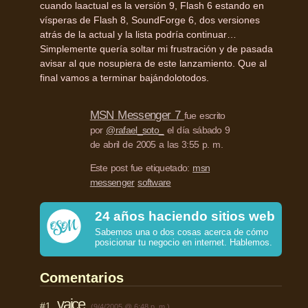
cuando laactual es la versión 9, Flash 6 estando en
vísperas de Flash 8, SoundForge 6, dos versiones
atrás de la actual y la lista podría continuar…
Simplemente quería soltar mi frustración y de pasada
avisar al que nosupiera de este lanzamiento. Que al
final vamos a terminar bajándolotodos.
MSN
Messenger 7
fue escrito
por
@rafael_soto_
el día sábado 9
de abril de 2005 a las 3:55 p. m.
Este post fue etiquetado:
msn
messenger
software
24 años haciendo sitios web
Sabemos una o dos cosas acerca de cómo
posicionar tu negocio en internet. Hablemos.
Comentarios
vaice
#1
(9/4/2005 @ 6:48 p. m.)