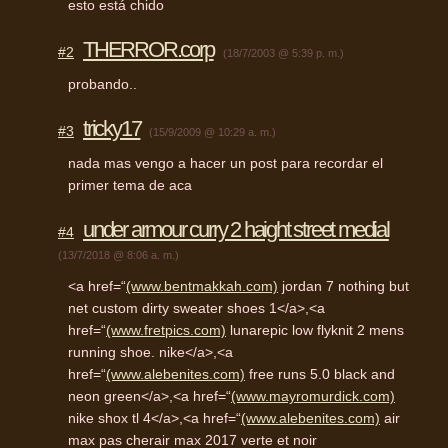
esto está chido
THERROR.corp
#2
(18/7/2003 @ 5:39 p. m.)
probando..
tricky17
#3
(15/9/2009 @ 10:29 a. m.)
nada mas vengo a hacer un post para recordar el
primer tema de aca
under armour curry 2 haight street medial
#4
(13/7/2018 @ 8:06 a. m.)
<a href=“
(www.bentmakkah.com)
jordan 7 nothing but
net custom dirty sweater shoes 1</a>,<a
href=“
(www.fretpics.com)
lunarepic low flyknit 2 mens
running shoe. nike</a>,<a
href=“
(www.alebenites.com)
free runs 5.0 black and
neon green</a>,<a href=“
(www.mayromurdick.com)
nike shox tl 4</a>,<a href=“
(www.alebenites.com)
air
max pas cherair max 2017 verte et noir