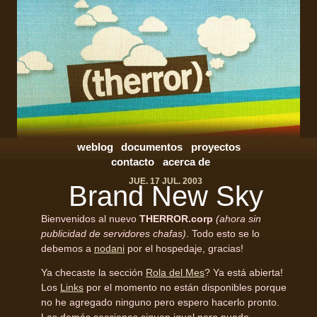
weblog
documentos
proyectos
contacto
acerca de
JUE. 17 JUL. 2003
Brand New Sky
Bienvenidos al nuevo
THERROR.corp
(ahora sin
publicidad de servidores chafas)
. Todo esto se lo
debemos a
nodani
por el hospedaje, gracias!
Ya checaste la sección
Rola del Mes
? Ya está abierta!
Los
Links
por el momento no están disponibles porque
no he agregado ninguno pero espero hacerlo pronto.
Las demás secciones siguen igual pero puedo