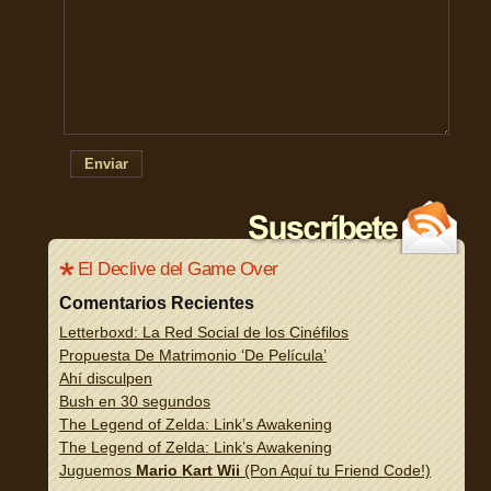
Enviar
El Declive del Game Over
Comentarios Recientes
Letterboxd: La Red Social de los Cinéfilos
Propuesta De Matrimonio ‘De Película’
Ahí disculpen
Bush en 30 segundos
The Legend of Zelda: Link’s Awakening
The Legend of Zelda: Link’s Awakening
Juguemos
Mario Kart Wii
(Pon Aquí tu Friend Code!)