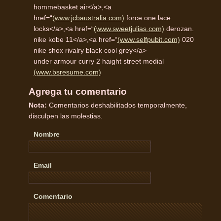
hommebasket air</a>,<a
href=“
(www.jcbaustralia.com)
force one lace
locks</a>,<a href=“
(www.sweetjulias.com)
derozan.
nike kobe 11</a>,<a href=“
(www.selfpubit.com)
020
nike shox rivalry black cool grey</a>
under armour curry 2 haight street medial
(www.bsresume.com)
Agrega tu comentario
Nota:
Comentarios deshabilitados temporalmente,
disculpen las molestias.
Nombre
Email
Comentario