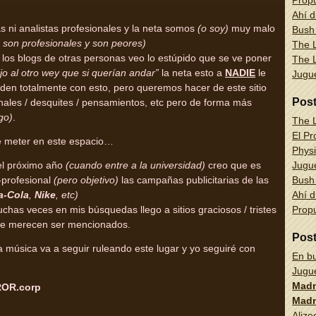
Propu
Ahí d
 ni analistas profesionales y la neta somos
(o soy)
muy malo
Bush
son profesionales y son peores)
The L
 los blogs de otras personas veo lo estúpido que se ve poner
The L
ijo al otro wey que si querían andar”
la neta esto a
NADIE
le
Jug
ciden totalmente con esto, pero queremos hacer de este sitio
Pos
nales / desquites / pensamientos, etc pero de forma más
go)
.
The L
El Pr
de meter en este espacio…
Physi
Jug
el próximo año
(cuando entre a la universidad)
creo que es
Bush
profesional
(pero objetivo)
las campañas publicitarias de las
Ahí d
a-Cola
,
Nike
, etc)
Propu
has veces en mis búsquedas llego a sitios graciosos / tristes
 que merecen ser mencionados.
Pos
 música va a seguir ruleando este lugar y yo seguiré con
En bu
Jug
Madn
OR.corp
Madn
Alize