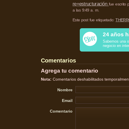
re+estructuración
fue escrito
a las 9:49 a. m.
Este post fue etiquetado:
THERRO
24 años h
Sabemos una o 
negocio en inte
Comentarios
Agrega tu comentario
Nota:
Comentarios deshabilitados temporalmente
Nombre
Email
Comentario