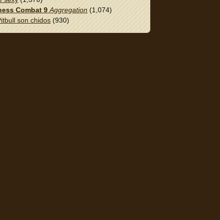
ess Combat 9
Aggregation
(1,074)
itbull son chidos
(930)