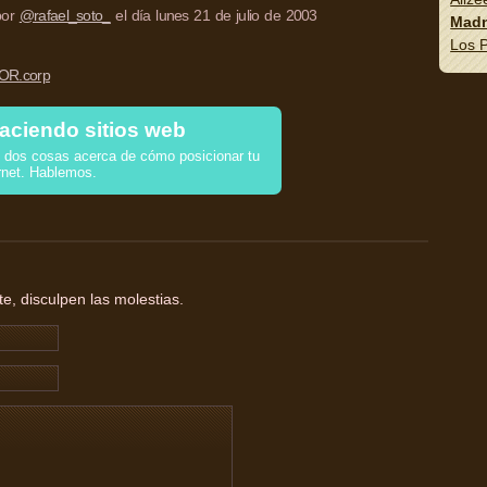
 por
@rafael_soto_
el día lunes 21 de julio de 2003
Madn
Los P
R.corp
aciendo sitios web
dos cosas acerca de cómo posicionar tu
rnet. Hablemos.
, disculpen las molestias.