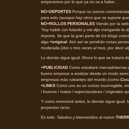
empecemos por lo que ya no va a haber…
NO+DEPORTES
Porque no somos comentaristas
para esto
(aunque hay otros que se supone que 
NO+ROLLOS PERSONALES
Viendo por la web
“hoy hablé con fulanito y me dijo menganito le d
importa. Se que la gran parte de los blogs coin
algo
+original
. Aún así se pondrán cosas perso
moderada
(dos o tres veces al mes, por decir al
Lo demás sigue igual. Ahora lo que se tratará 
+PUBLICIDAD
Como estudiaré mercadotecnia 
bueno empezar a analizar desde un modo semi-
empresas más ruleantes del mundo
(como
Coc
+LINKS
Como uno es un ocioso incorregible, muc
/ buenos / malos / espectaculares / originales
Y como mencioné antes, lo demás sigue igual: la
proyectos raros.
Es todo. Saludos y bienvenidos al nuevo
THERR