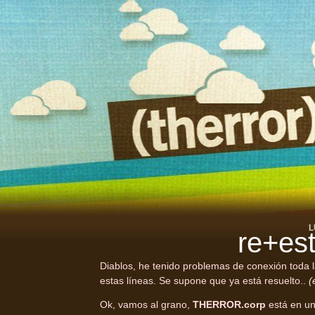
L
re+est
Diablos, he tenido problemas de conexión toda 
estas líneas. Se supone que ya está resuelto..
(
Ok, vamos al grano,
THERROR.corp
está en u