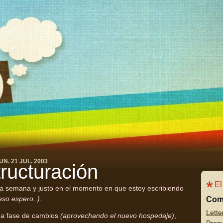
UN. 21 JUL. 2003
ructuración
El
la semana y justo en el momento en que estoy escribiendo
eso espero..)
.
Com
Lette
na fase de cambios
(aprovechando el nuevo hospedaje)
,