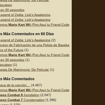
esta De Matrimonio ‘De Película’
isculpen
 en 30 segundos
egend of Zelda: Link’s Awakening
egend of Zelda: Link’s Awakening
uemos
Mario Kart Wii
(Pon Aquí tu Friend Code!)
ts Más Comentados en 60 Días
egend of Zelda: Link’s Awakening
(2)
oceso de Fabricación de una Pelota de Baseball
(1)
cs of the Future
(1)
uemos
Mario Kart Wii
(Pon Aquí tu Friend Code!)
(1)
 en 30 segundos
(1)
isculpen
(1)
esta De Matrimonio ‘De Película’
(1)
ts Más Comentados
sca de la canción....
(4,467)
uemos
Mario Kart Wii
(Pon Aquí tu Friend Code!)
(2,337)
ess Combat 8
Inundation
(2,047)
ess Combat 7
Consternation
(1,396)
e sexy
(1,370)