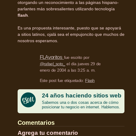
otorgando un reconocimiento a las páginas hispano-
parlantes más sobresalientes utilizando tecnología
flash
.
Es una propuesta interesante, puesto que se apoyará
a sitios latinos, ojalá sea el empujoncito que muchos de
nosotros esperamos.
FLA
voritos
fue escrito por
@rafael_soto_
el día jueves 29 de
enero de 2004 a las 3:25 a. m.
Este post fue etiquetado:
Flash
24 años haciendo sitios web
Sabemos una o dos cosas acerca de cómo
posicionar tu negocio en internet. Hablemos.
Comentarios
Agrega tu comentario