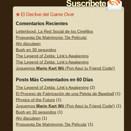
El Declive del Game Over
Comentarios Recientes
Letterboxd: La Red Social de los Cinéfilos
Propuesta De Matrimonio ‘De Película’
Ahí disculpen
Bush en 30 segundos
The Legend of Zelda: Link’s Awakening
The Legend of Zelda: Link’s Awakening
Juguemos
Mario Kart Wii
(Pon Aquí tu Friend Code!)
Posts Más Comentados en 60 Días
The Legend of Zelda: Link’s Awakening
(2)
El Proceso de Fabricación de una Pelota de Baseball
(1)
Physics of the Future
(1)
Juguemos
Mario Kart Wii
(Pon Aquí tu Friend Code!)
(1)
Bush en 30 segundos
(1)
Ahí disculpen
(1)
Propuesta De Matrimonio ‘De Película’
(1)