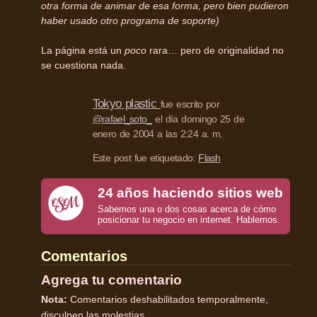
otra forma de animar de esa forma, pero bien pudieron
haber usado otro programa de soporte)
La página está un
poco
rara… pero de originalidad no
se cuestiona nada.
Tokyo plastic
fue escrito por
@rafael_soto_
el día domingo 25 de
enero de 2004 a las 2:24 a. m.
Este post fue etiquetado:
Flash
24 años haciendo sitios web
Sabemos una o dos cosas acerca de cómo
posicionar tu negocio en internet. Hablemos.
Comentarios
Agrega tu comentario
Nota:
Comentarios deshabilitados temporalmente,
disculpen las molestias.