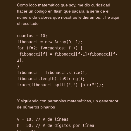
Como loco matemático que soy, me dio curiosidad
hacer un código en flash que sacara la serie de el
número de valores que nosotros le diéramos… he aquí
el resultado
cuantos = 10;
fibonacci = new Array(0, 1);
for (f=2; f<=cuantos; f++) {
fibonacci[f] = fibonacci[f-1]+fibonacci[f-
2];
}
fibonacci = fibonacci.slice(1,
fibonacci.length).toString();
trace(fibonacci.split(",").join(""));
Y siguiendo con paranoias matemáticas, un generador
de números binarios
v = 10; // # de líneas
h = 50; // # de dígitos por línea