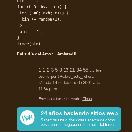
bin = "";
for (b=0; b<v; b++) {
for (n=0; n<h; n++) {
bin += random(2);
}
bin += "";
}
trace(bin);
Feliz día del Amor + Amistad!!
1 1 2 3 5 8 13 21 34 55 …
fue
escrito por
@rafael_soto_
el día
sábado 14 de febrero de 2004 a las
11:34 p. m.
Este post fue etiquetado:
Flash
24 años haciendo sitios web
Sabemos una o dos cosas acerca de cómo
posicionar tu negocio en internet. Hablemos.