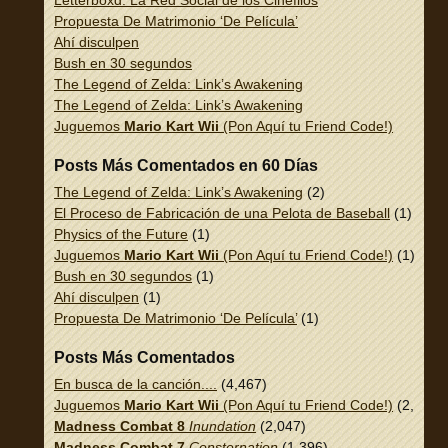
Propuesta De Matrimonio ‘De Película’
Ahí disculpen
Bush en 30 segundos
The Legend of Zelda: Link’s Awakening
The Legend of Zelda: Link’s Awakening
Juguemos
Mario Kart Wii
(Pon Aquí tu Friend Code!)
Posts Más Comentados en 60 Días
The Legend of Zelda: Link’s Awakening
(2)
El Proceso de Fabricación de una Pelota de Baseball
(1)
Physics of the Future
(1)
Juguemos
Mario Kart Wii
(Pon Aquí tu Friend Code!)
(1)
Bush en 30 segundos
(1)
Ahí disculpen
(1)
Propuesta De Matrimonio ‘De Película’
(1)
Posts Más Comentados
En busca de la canción....
(4,467)
Juguemos
Mario Kart Wii
(Pon Aquí tu Friend Code!)
(2,337)
Madness Combat 8
Inundation
(2,047)
Madness Combat 7
Consternation
(1,396)