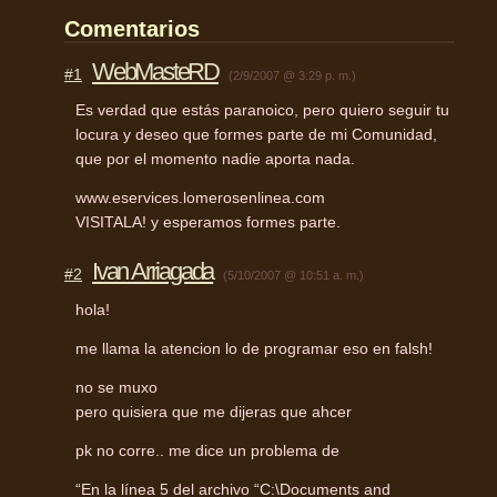
Comentarios
WebMasteRD
#1
(2/9/2007 @ 3:29 p. m.)
Es verdad que estás paranoico, pero quiero seguir tu
locura y deseo que formes parte de mi Comunidad,
que por el momento nadie aporta nada.
www.eservices.lomerosenlinea.com
VISITALA
! y esperamos formes parte.
Ivan Arriagada
#2
(5/10/2007 @ 10:51 a. m.)
hola!
me llama la atencion lo de programar eso en falsh!
no se muxo
pero quisiera que me dijeras que ahcer
pk no corre.. me dice un problema de
“En la línea 5 del archivo “C:\Documents and