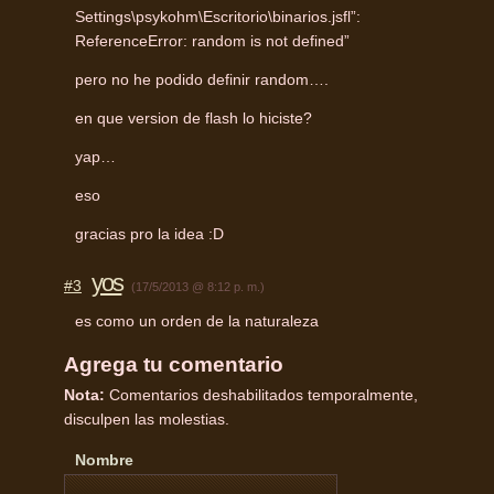
Settings\psykohm\Escritorio\binarios.jsfl”:
ReferenceError: random is not defined”
pero no he podido definir random….
en que version de flash lo hiciste?
yap…
eso
gracias pro la idea :D
yos
#3
(17/5/2013 @ 8:12 p. m.)
es como un orden de la naturaleza
Agrega tu comentario
Nota:
Comentarios deshabilitados temporalmente,
disculpen las molestias.
Nombre