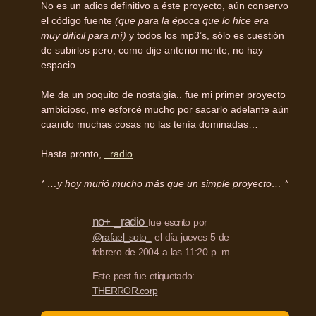
No es un adios definitivo a éste proyecto, aún conservo
el código fuente
(que para la época que lo hice era
muy difícil para mí)
y todos los mp3’s, sólo es cuestión
de subirlos pero, como dije anteriormente, no hay
espacio.
Me da un poquito de nostalgia.. fue mi primer proyecto
ambicioso, me esforcé mucho por sacarlo adelante aún
cuando muchas cosas no las tenía dominadas…
Hasta pronto,
_radio
* …y hoy murió mucho más que un simple proyecto… *
no+ _radio
fue escrito por
@rafael_soto_
el día jueves 5 de
febrero de 2004 a las 11:20 p. m.
Este post fue etiquetado:
THERROR.corp