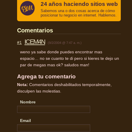
24 años haciendo sitios web
Sabemos una o dos cosas acerca de cómo
posicionar tu negocio en internet. Hablemos.
Comentarios
ICEM4N
#1
(9/2/2004 @ 7:47 a. m.)
weno ya sabe donde puedes encontrar mas
espacio… no se cuanto te di pero si kieres te dejo un
par de megas mas ok? saludos man!
Agrega tu comentario
Nota:
Comentarios deshabilitados temporalmente,
disculpen las molestias.
Nombre
Email