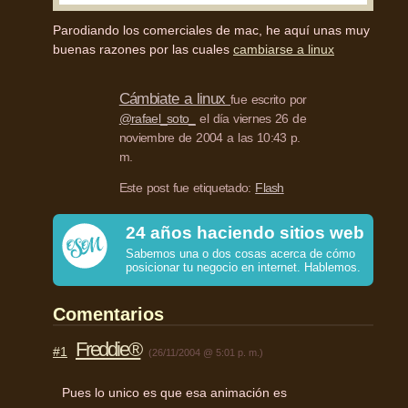
Parodiando los comerciales de mac, he aquí unas muy
buenas razones por las cuales
cambiarse a linux
Cámbiate a linux
fue escrito por
@rafael_soto_
el día viernes 26 de
noviembre de 2004 a las 10:43 p.
m.
Este post fue etiquetado:
Flash
24 años haciendo sitios web
Sabemos una o dos cosas acerca de cómo
posicionar tu negocio en internet. Hablemos.
Comentarios
Freddie®
#1
(26/11/2004 @ 5:01 p. m.)
Pues lo unico es que esa animación es