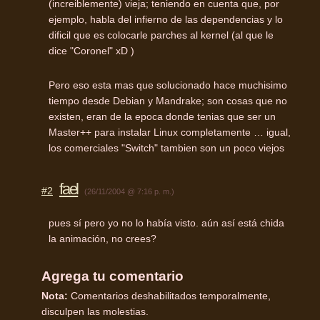
(increiblemente) vieja; teniendo en cuenta que, por
ejemplo, habla del infierno de las dependencias y lo
dificil que es colocarle parches al kernel (al que le
dice "Coronel" xD )
Pero eso esta mas que solucionado hace muchisimo
tiempo desde Debian y Mandrake; son cosas que no
existen, eran de la epoca donde tenias que ser un
Master++ para instalar Linux completamente … igual,
los comerciales "Switch" tambien son un poco viejos
fael
#2
(26/11/2004 @ 7:16 p. m.)
pues sí pero yo no lo había visto. aún así está chida
la animación, no crees?
Agrega tu comentario
Nota:
Comentarios deshabilitados temporalmente,
disculpen las molestias.