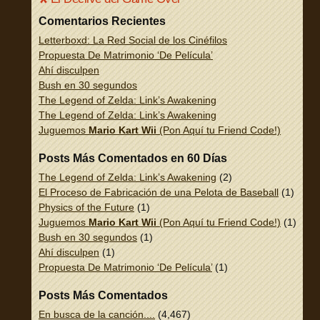
Comentarios Recientes
Letterboxd: La Red Social de los Cinéfilos
Propuesta De Matrimonio ‘De Película’
Ahí disculpen
Bush en 30 segundos
The Legend of Zelda: Link’s Awakening
The Legend of Zelda: Link’s Awakening
Juguemos
Mario Kart Wii
(Pon Aquí tu Friend Code!)
Posts Más Comentados en 60 Días
The Legend of Zelda: Link’s Awakening
(2)
El Proceso de Fabricación de una Pelota de Baseball
(1)
Physics of the Future
(1)
Juguemos
Mario Kart Wii
(Pon Aquí tu Friend Code!)
(1)
Bush en 30 segundos
(1)
Ahí disculpen
(1)
Propuesta De Matrimonio ‘De Película’
(1)
Posts Más Comentados
En busca de la canción....
(4,467)