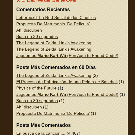
El Declive del Game Over
Comentarios Recientes
Letterboxd: La Red Social de los Cinéfilos
Propuesta De Matrimonio ‘De Película’
Ahí disculpen
Bush en 30 segundos
The Legend of Zelda: Link’s Awakening
The Legend of Zelda: Link’s Awakening
Juguemos
Mario Kart Wii
(Pon Aquí tu Friend Code!)
Posts Más Comentados en 60 Días
The Legend of Zelda: Link’s Awakening
(2)
El Proceso de Fabricación de una Pelota de Baseball
(1)
Physics of the Future
(1)
Juguemos
Mario Kart Wii
(Pon Aquí tu Friend Code!)
(1)
Bush en 30 segundos
(1)
Ahí disculpen
(1)
Propuesta De Matrimonio ‘De Película’
(1)
Posts Más Comentados
En busca de la canción....
(4,467)