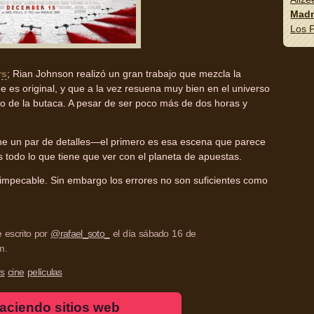
Madn
Los P
rs
; Rian Johnson realizó un gran trabajo que mezcla la
e es original, y que a la vez resuena muy bien en el universo
ilo de la butaca. A pesar de ser poco más de dos horas y
ne un par de detalles—el primero es esa escena que parece
es todo lo que tiene que ver con el planeta de apuestas.
 impecable. Sin embargo los errores no son suficientes como
e escrito por
@rafael_soto_
el día sábado 16 de
m.
rs
cine
películas
aciendo sitios web