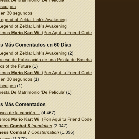
esta De Matrimonio ‘De Película’
isculpen
 en 30 segundos
egend of Zelda: Link’s Awakening
egend of Zelda: Link’s Awakening
uemos
Mario Kart Wii
(Pon Aquí tu Friend Code!)
ts Más Comentados en 60 Días
egend of Zelda: Link’s Awakening
(2)
oceso de Fabricación de una Pelota de Baseball
(1)
cs of the Future
(1)
uemos
Mario Kart Wii
(Pon Aquí tu Friend Code!)
(1)
 en 30 segundos
(1)
isculpen
(1)
esta De Matrimonio ‘De Película’
(1)
ts Más Comentados
sca de la canción....
(4,467)
uemos
Mario Kart Wii
(Pon Aquí tu Friend Code!)
(2,337)
ess Combat 8
Inundation
(2,047)
ess Combat 7
Consternation
(1,396)
e sexy
(1,370)