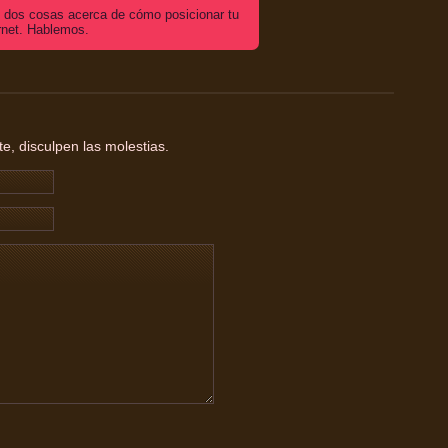
dos cosas acerca de cómo posicionar tu
rnet. Hablemos.
, disculpen las molestias.