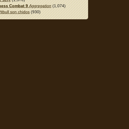
ess Combat 9
Aggregation
(1,074)
itbull son chidos
(930)