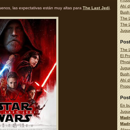
Propu
Ahí d
enos, las expectativas están muy altas para
The Last Jedi
.
Bush
The L
The L
Jug
Pos
The L
El Pr
Physi
Jug
Bush
Ahí d
Propu
Pos
En bu
Jug
Madn
Madn
Alize