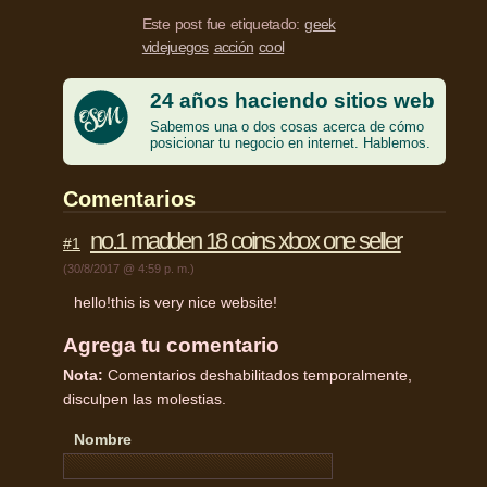
Este post fue etiquetado:
geek
videjuegos
acción
cool
24 años haciendo sitios web
Sabemos una o dos cosas acerca de cómo
posicionar tu negocio en internet. Hablemos.
Comentarios
no.1 madden 18 coins xbox one seller
#1
(30/8/2017 @ 4:59 p. m.)
hello!this is very nice website!
Agrega tu comentario
Nota:
Comentarios deshabilitados temporalmente,
disculpen las molestias.
Nombre