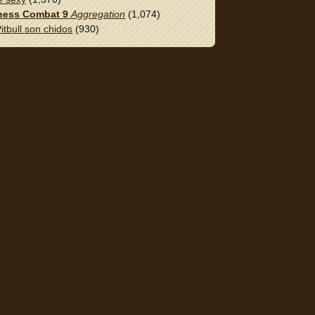
ess Combat 9
Aggregation
(1,074)
itbull son chidos
(930)