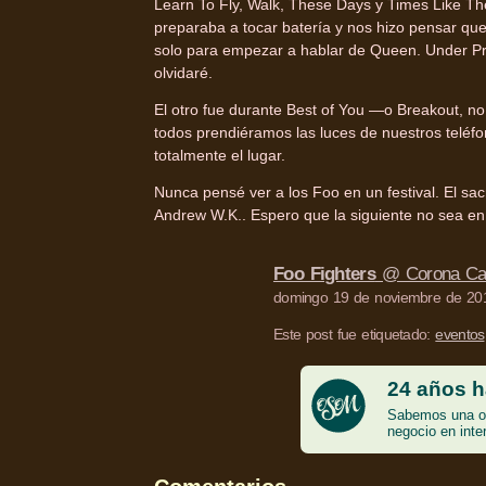
Learn To Fly, Walk, These Days y Times Like Th
preparaba a tocar batería y nos hizo pensar q
solo para empezar a hablar de Queen. Under Pr
olvidaré.
El otro fue durante Best of You —o Breakout, n
todos prendiéramos las luces de nuestros teléf
totalmente el lugar.
Nunca pensé ver a los Foo en un festival. El sacr
Andrew W.K.. Espero que la siguiente no sea en
Foo Fighters
@ Corona Cap
domingo 19 de noviembre de 201
Este post fue etiquetado:
eventos
24 años h
Sabemos una o 
negocio en inte