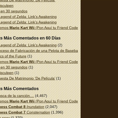
esta De Matrimonio ‘De Película’
isculpen
 en 30 segundos
egend of Zelda: Link’s Awakening
egend of Zelda: Link’s Awakening
uemos
Mario Kart Wii
(Pon Aquí tu Friend Code!)
ts Más Comentados en 60 Días
egend of Zelda: Link’s Awakening
(2)
oceso de Fabricación de una Pelota de Baseball
(1)
cs of the Future
(1)
uemos
Mario Kart Wii
(Pon Aquí tu Friend Code!)
(1)
 en 30 segundos
(1)
isculpen
(1)
esta De Matrimonio ‘De Película’
(1)
ts Más Comentados
sca de la canción....
(4,467)
uemos
Mario Kart Wii
(Pon Aquí tu Friend Code!)
(2,337)
ess Combat 8
Inundation
(2,047)
ess Combat 7
Consternation
(1,396)
e sexy
(1,370)