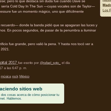
ese; pero lo que destaca sin duda fue cuando Dave se
Madn
ue sería Cold Day In The Sun —cuyas vocales son de Taylor—
Los P
essure fue un momento mágico, uno que difícilmente
o recuerdo— donde la banda pidió que se apagaran las luces y
onos. En pocos segundos, de pasar de la penumbra a iluminar
ificio fue grande, pero valió la pena. Y hasta nos tocó ver a
 2021.
ital 2017
fue escrito por
@rafael_soto_
el día
7 a las 6:47 p. m.
música
rock
México
aciendo sitios web
dos cosas acerca de cómo posicionar tu
rnet. Hablemos.