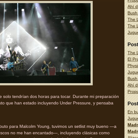
Propu
Ahí d
Bush
The L
The L
Jug
Pos
The L
El Pr
Physi
Jug
Bush
Ahí d
Propu
 solo tendrían dos horas para tocar. Durante mi preparación
usto que han estado incluyendo Under Pressure, y pensaba
Pos
En bu
Jug
Madn
ibuto para Malcolm Young, tuvimos un setlist muy bueno —a
Madn
 discos no me han encantado—, incluyendo clásicas como
Alize