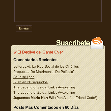
Enviar
El Declive del Game Over
Comentarios Recientes
Letterboxd: La Red Social de los Cinéfilos
Propuesta De Matrimonio ‘De Película’
Ahí disculpen
Bush en 30 segundos
The Legend of Zelda: Link’s Awakening
The Legend of Zelda: Link’s Awakening
Juguemos
Mario Kart Wii
(Pon Aquí tu Friend Code!)
Posts Más Comentados en 60 Días