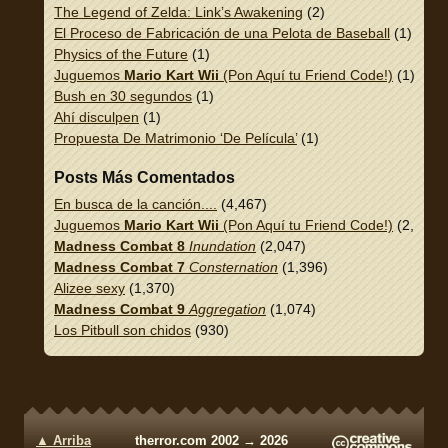
The Legend of Zelda: Link’s Awakening
(2)
El Proceso de Fabricación de una Pelota de Baseball
(1)
Physics of the Future
(1)
Juguemos
Mario Kart Wii
(Pon Aquí tu Friend Code!)
(1)
Bush en 30 segundos
(1)
Ahí disculpen
(1)
Propuesta De Matrimonio ‘De Película’
(1)
Posts Más Comentados
En busca de la canción....
(4,467)
Juguemos
Mario Kart Wii
(Pon Aquí tu Friend Code!)
(2,337)
Madness Combat 8
Inundation
(2,047)
Madness Combat 7
Consternation
(1,396)
Alizee sexy
(1,370)
Madness Combat 9
Aggregation
(1,074)
Los Pitbull son chidos
(930)
▲ Arriba
therror.com 2002 → 2026