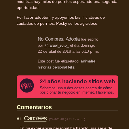
mientras hay miles de perritos esperando una segunda
oportunidad.
Por favor adopten, y apoyemos las iniciativas de
cuidados de perritos. Pocky se los agradece.
No Compres, Adopta
fue escrito
por
@rafael_soto_
el día domingo
22 de abril de 2018 a las 6:10 p. m.
Este post fue etiquetado:
animales
historias
personal
feliz
24 años haciendo sitios web
Sabemos una o dos cosas acerca de cómo
posicionar tu negocio en internet. Hablemos.
Comentarios
Canofeles
#1
(24/4/2018 @ 11:19 a. m.)
En mi experiencia personal ha habido una serie de