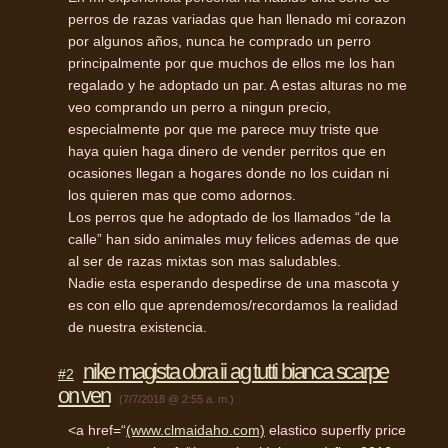
perros de razas variadas que han llenado mi corazon
por algunos años, nunca he comprado un perro
principalmente por que muchos de ellos me los han
regalado y he adoptado un par. A estas alturas no me
veo comprando un perro a ningun precio,
especialmente por que me parece muy triste que
haya quien haga dinero de vender perritos que en
ocasiones llegan a hogares donde no los cuidan ni
los quieren mas que como adornos.
Los perros que he adoptado de los llamados “de la
calle” han sido animales muy felices ademas de que
al ser de razas mixtas son mas saludables.
Nadie esta esperando despedirse de una mascota y
es con ello que aprendemos/recordamos la realidad
de nuestra existencia.
nike magista obra ii ag tutti bianca scarpe
#2
on ven
(7/7/2018 @ 2:55 a. m.)
<a href=“
(www.clmaidaho.com)
elastico superfly price