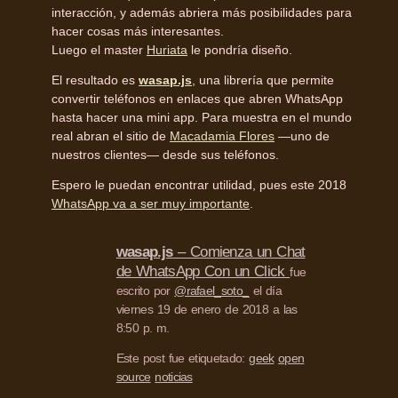
interacción, y además abriera más posibilidades para
hacer cosas más interesantes.
Luego el master
Huriata
le pondría diseño.
El resultado es
wasap.js
, una librería que permite
convertir teléfonos en enlaces que abren WhatsApp
hasta hacer una mini app. Para muestra en el mundo
real abran el sitio de
Macadamia Flores
—uno de
nuestros clientes— desde sus teléfonos.
Espero le puedan encontrar utilidad, pues este 2018
WhatsApp va a ser muy importante
.
wasap.js
– Comienza un Chat
de WhatsApp Con un Click
fue
escrito por
@rafael_soto_
el día
viernes 19 de enero de 2018 a las
8:50 p. m.
Este post fue etiquetado:
geek
open
source
noticias