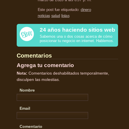
Este post fue etiquetado:
dinero
noticias
salud
listas
24 años haciendo sitios web
Sabemos una o dos cosas acerca de cómo
posicionar tu negocio en internet. Hablemos.
Comentarios
Agrega tu comentario
Nota:
Comentarios deshabilitados temporalmente,
disculpen las molestias.
Nombre
Email
Comentario