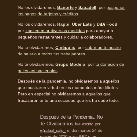
No los olvidaremos,
Banorte
y
Sabadell
, por
posponer
los pagos
de tarjetas y créditos
.
No los olvidaremos,
Rappi
,
Uber Eats
y
DiDi Food
,
por
implementar diversas medidas
para apoyar a
pequeños restaurantes y cuidar a colaboradores.
No te olvidaremos,
Cinépolis
, por
cubrir un trimestre
de salario a todos tus trabajadores
.
No te olvidaremos,
Grupo Modelo
, por
tu donación de
geles antibacteriales
.
Después de la pandemia, no olvidaremos a aquellos
que mostraron virtud en los momentos más difíciles.
Pero en especial no olvidaremos a aquellos que
fracasaron ante una sociedad que les ha dado todo.
Después de la Pandemia, No
Te Olvidaremos
fue escrito por
@rafael_soto_
el día martes 24 de
marzo de 2020 a las 6:57 p. m.