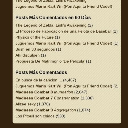
The Legend of Zelda: Link’s Awakening
Juguemos
Mario Kart Wii
(Pon Aquí tu Friend Code!)
Posts Más Comentados en 60 Días
The Legend of Zelda: Link’s Awakening
(2)
El Proceso de Fabricación de una Pelota de Baseball
(1)
Physics of the Future
(1)
Juguemos
Mario Kart Wii
(Pon Aquí tu Friend Code!)
(1)
Bush en 30 segundos
(1)
Ahí disculpen
(1)
Propuesta De Matrimonio ‘De Película’
(1)
Posts Más Comentados
En busca de la canción....
(4,467)
Juguemos
Mario Kart Wii
(Pon Aquí tu Friend Code!)
(2,337)
Madness Combat 8
Inundation
(2,047)
Madness Combat 7
Consternation
(1,396)
Alizee sexy
(1,370)
Madness Combat 9
Aggregation
(1,074)
Los Pitbull son chidos
(930)