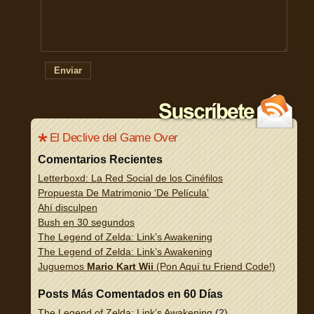
Enviar
El Declive del Game Over
Comentarios Recientes
Letterboxd: La Red Social de los Cinéfilos
Propuesta De Matrimonio ‘De Película’
Ahí disculpen
Bush en 30 segundos
The Legend of Zelda: Link’s Awakening
The Legend of Zelda: Link’s Awakening
Juguemos
Mario Kart Wii
(Pon Aquí tu Friend Code!)
Posts Más Comentados en 60 Días
The Legend of Zelda: Link’s Awakening
(2)