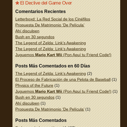
El Declive del Game Over
Comentarios Recientes
Letterboxd: La Red Social de los Cinéfilos
Propuesta De Matrimonio ‘De Película’
Ahí disculpen
Bush en 30 segundos
The Legend of Zelda: Link’s Awakening
The Legend of Zelda: Link’s Awakening
Juguemos
Mario Kart Wii
(Pon Aquí tu Friend Code!)
Posts Más Comentados en 60 Días
The Legend of Zelda: Link’s Awakening
(2)
El Proceso de Fabricación de una Pelota de Baseball
(1)
Physics of the Future
(1)
Juguemos
Mario Kart Wii
(Pon Aquí tu Friend Code!)
(1)
Bush en 30 segundos
(1)
Ahí disculpen
(1)
Propuesta De Matrimonio ‘De Película’
(1)
Posts Más Comentados