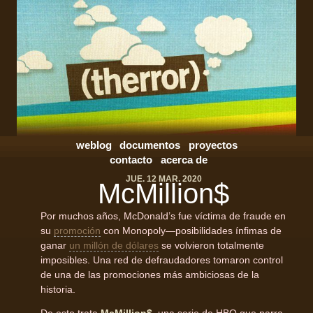
weblog
documentos
proyectos
contacto
acerca de
JUE. 12 MAR. 2020
McMillion$
Por muchos años, McDonald’s fue víctima de fraude en
su
promoción
con Monopoly—posibilidades ínfimas de
ganar
un millón de dólares
se volvieron totalmente
imposibles. Una red de defraudadores tomaron control
de una de las promociones más ambiciosas de la
historia.
De esto trata
McMillion$
, una serie de HBO que narra