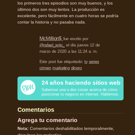
los primeros tres episodios son muy buenos, y los
últimos dos son muy lentos. La producción es
excelente, pero fácilmente en cuatro horas se podría
contar la historia y no pasaba nada.
McMillion$
fue escrito por
@rafael_soto_
el día jueves 12 de
marzo de 2020 a las 11:24 a. m.
Este post fue etiquetado:
tv
series
crimen
marketing
dinero
24 años haciendo sitios web
Sabemos una o dos cosas acerca de cómo
posicionar tu negocio en internet. Hablemos.
Comentarios
Agrega tu comentario
Nota:
Comentarios deshabilitados temporalmente,
disculpen las molestias.