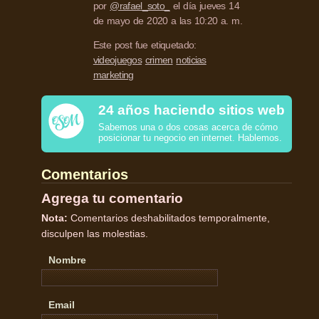
por
@rafael_soto_
el día jueves 14
de mayo de 2020 a las 10:20 a. m.
Este post fue etiquetado:
videojuegos
crimen
noticias
marketing
24 años haciendo sitios web
Sabemos una o dos cosas acerca de cómo
posicionar tu negocio en internet. Hablemos.
Comentarios
Agrega tu comentario
Nota:
Comentarios deshabilitados temporalmente,
disculpen las molestias.
Nombre
Email