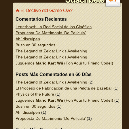
El Declive del Game Over
Comentarios Recientes
Letterboxd: La Red Social de los Cinéfilos
Propuesta De Matrimonio ‘De Película’
Ahí disculpen
Bush en 30 segundos
The Legend of Zelda: Link’s Awakening
The Legend of Zelda: Link’s Awakening
Juguemos
Mario Kart Wii
(Pon Aquí tu Friend Code!)
Posts Más Comentados en 60 Días
The Legend of Zelda: Link’s Awakening
(2)
El Proceso de Fabricación de una Pelota de Baseball
(1)
Physics of the Future
(1)
Juguemos
Mario Kart Wii
(Pon Aquí tu Friend Code!)
(1)
Bush en 30 segundos
(1)
Ahí disculpen
(1)
Propuesta De Matrimonio ‘De Película’
(1)