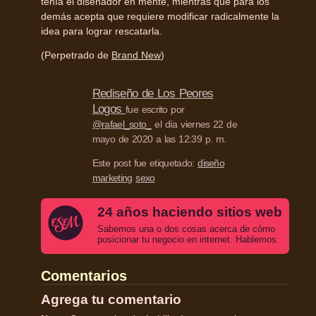
tenía el diseñador en mente, mientras que para los
demás acepta que requiere modificar radicalmente la
idea para lograr rescatarla.
(Perpetrado de
Brand New
)
Rediseño de Los Peores
Logos
fue escrito por
@rafael_soto_
el día viernes 22 de
mayo de 2020 a las 12:39 p. m.
Este post fue etiquetado:
diseño
marketing
sexo
24 años haciendo sitios web
Sabemos una o dos cosas acerca de cómo
posicionar tu negocio en internet. Hablemos.
Comentarios
Agrega tu comentario