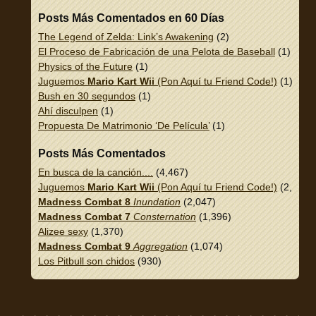
Posts Más Comentados en 60 Días
The Legend of Zelda: Link’s Awakening
(2)
El Proceso de Fabricación de una Pelota de Baseball
(1)
Physics of the Future
(1)
Juguemos
Mario Kart Wii
(Pon Aquí tu Friend Code!)
(1)
Bush en 30 segundos
(1)
Ahí disculpen
(1)
Propuesta De Matrimonio ‘De Película’
(1)
Posts Más Comentados
En busca de la canción....
(4,467)
Juguemos
Mario Kart Wii
(Pon Aquí tu Friend Code!)
(2,337)
Madness Combat 8
Inundation
(2,047)
Madness Combat 7
Consternation
(1,396)
Alizee sexy
(1,370)
Madness Combat 9
Aggregation
(1,074)
Los Pitbull son chidos
(930)