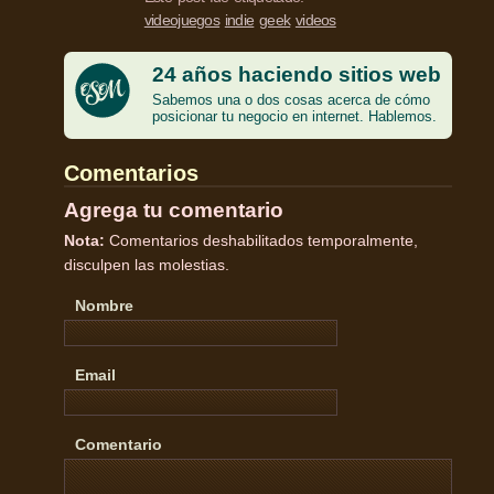
videojuegos
indie
geek
videos
24 años haciendo sitios web
Sabemos una o dos cosas acerca de cómo
posicionar tu negocio en internet. Hablemos.
Comentarios
Agrega tu comentario
Nota:
Comentarios deshabilitados temporalmente,
disculpen las molestias.
Nombre
Email
Comentario