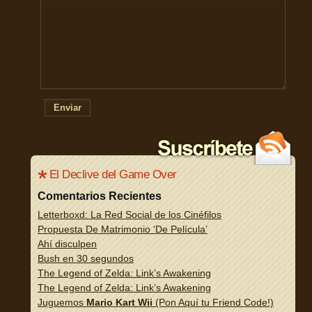
Enviar
El Declive del Game Over
Comentarios Recientes
Letterboxd: La Red Social de los Cinéfilos
Propuesta De Matrimonio ‘De Película’
Ahí disculpen
Bush en 30 segundos
The Legend of Zelda: Link’s Awakening
The Legend of Zelda: Link’s Awakening
Juguemos
Mario Kart Wii
(Pon Aquí tu Friend Code!)