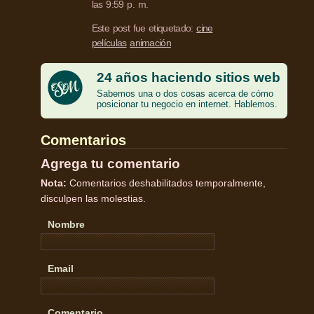
las 9:59 p. m.
Este post fue etiquetado:
cine
películas
animación
24 años haciendo sitios web
Sabemos una o dos cosas acerca de cómo
posicionar tu negocio en internet. Hablemos.
Comentarios
Agrega tu comentario
Nota:
Comentarios deshabilitados temporalmente,
disculpen las molestias.
Nombre
Email
Comentario