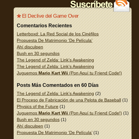
El Declive del Game Over
Comentarios Recientes
Letterboxd: La Red Social de los Cinéfilos
Propuesta De Matrimonio ‘De Película’
Ahí disculpen
Bush en 30 segundos
The Legend of Zelda: Link’s Awakening
The Legend of Zelda: Link’s Awakening
Juguemos
Mario Kart Wii
(Pon Aquí tu Friend Code!)
Posts Más Comentados en 60 Días
The Legend of Zelda: Link’s Awakening
(2)
El Proceso de Fabricación de una Pelota de Baseball
(1)
Physics of the Future
(1)
Juguemos
Mario Kart Wii
(Pon Aquí tu Friend Code!)
(1)
Bush en 30 segundos
(1)
Ahí disculpen
(1)
Propuesta De Matrimonio ‘De Película’
(1)