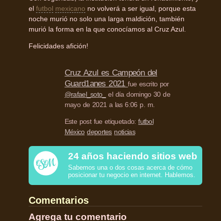
el
futbol
mexicano
no volverá a ser igual, porque esta
noche murió no solo una larga maldición, también
murió la forma en la que conocíamos al Cruz Azul.
Felicidades afición!
Cruz Azul es Campeón del
Guard1anes 2021
fue escrito por
@rafael_soto_
el día domingo 30 de
mayo de 2021 a las 6:06 p. m.
Este post fue etiquetado:
futbol
México
deportes
noticias
24 años haciendo sitios web
Sabemos una o dos cosas acerca de cómo
posicionar tu negocio en internet. Hablemos.
Comentarios
Agrega tu comentario