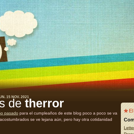
UN. 15 NOV. 2021
s de
therror
El
año pasado
para el cumpleaños de este blog poco a poco se va
acostumbrados se ve lejana aún, pero hay otra cotidanidad
Com
Lette