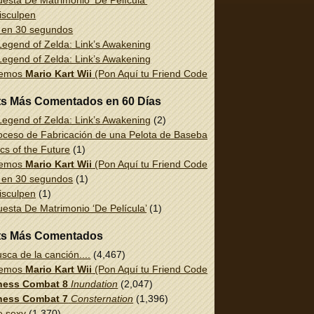
esta De Matrimonio ‘De Película’
isculpen
 en 30 segundos
egend of Zelda: Link’s Awakening
egend of Zelda: Link’s Awakening
uemos
Mario Kart Wii
(Pon Aquí tu Friend Code!)
ts Más Comentados en 60 Días
egend of Zelda: Link’s Awakening
(2)
oceso de Fabricación de una Pelota de Baseball
(1)
cs of the Future
(1)
uemos
Mario Kart Wii
(Pon Aquí tu Friend Code!)
(1)
 en 30 segundos
(1)
isculpen
(1)
esta De Matrimonio ‘De Película’
(1)
ts Más Comentados
sca de la canción....
(4,467)
uemos
Mario Kart Wii
(Pon Aquí tu Friend Code!)
(2,337)
ess Combat 8
Inundation
(2,047)
ess Combat 7
Consternation
(1,396)
e sexy
(1,370)