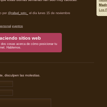
Madn
Los P
to por
@rafael_soto_
el día lunes 15 de noviembre
personal
eventos
aciendo sitios web
dos cosas acerca de cómo posicionar tu
rnet. Hablemos.
, disculpen las molestias.