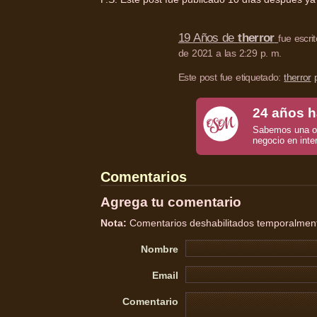
19 Años de
therror
fue escri
de 2021 a las 2:29 p. m.
Este post fue etiquetado:
therror
24 años h
Sabemos una o 
negocio en inte
Comentarios
Agrega tu comentario
Nota:
Comentarios deshabilitados temporalmente
Nombre
Email
Comentario