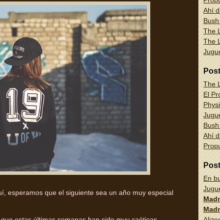
Propu
Ahí d
Bush
The L
The L
Jug
Pos
The L
El Pr
Physi
Jug
Bush
Ahí d
Propu
Pos
En bu
Jug
í, esperamos que el siguiente sea un año muy especial
Madn
Madn
Alize
a que estas últimas semanas han sido muy caóticas.