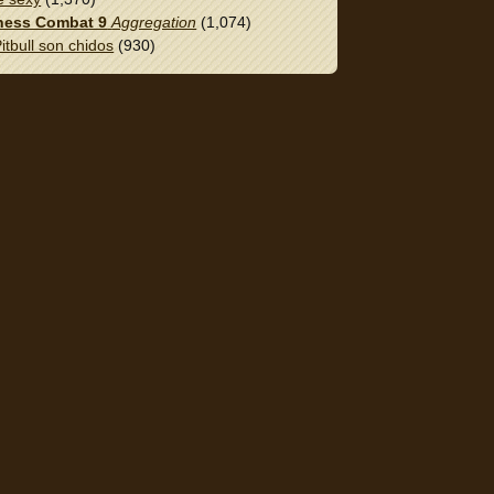
ess Combat 9
Aggregation
(1,074)
itbull son chidos
(930)