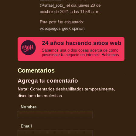
@rafael_soto_
el día jueves 28 de
octubre de 2021 a las 11:58 a. m.
Este post fue etiquetado:
videojuegos
geek
opinión
24 años haciendo sitios web
Sabemos una o dos cosas acerca de cómo
posicionar tu negocio en internet. Hablemos.
Comentarios
Agrega tu comentario
Nota:
Comentarios deshabilitados temporalmente,
disculpen las molestias.
Nombre
Email