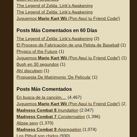
The Legend of Zelda: Link’s Awakening
The Legend of Zelda: Link’s Awakening
Juguemos
Mario Kart Wii
(Pon Aquí tu Friend Code!)
Posts Más Comentados en 60 Días
The Legend of Zelda: Link’s Awakening
(2)
El Proceso de Fabricación de una Pelota de Baseball
(1)
Physics of the Future
(1)
Juguemos
Mario Kart Wii
(Pon Aquí tu Friend Code!)
(1)
Bush en 30 segundos
(1)
Ahí disculpen
(1)
Propuesta De Matrimonio ‘De Película’
(1)
Posts Más Comentados
En busca de la canción....
(4,467)
Juguemos
Mario Kart Wii
(Pon Aquí tu Friend Code!)
(2,337)
Madness Combat 8
Inundation
(2,047)
Madness Combat 7
Consternation
(1,396)
Alizee sexy
(1,370)
Madness Combat 9
Aggregation
(1,074)
Los Pitbull son chidos
(930)