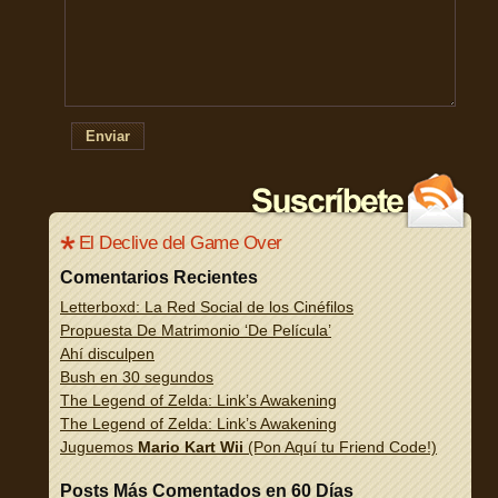
Enviar
El Declive del Game Over
Comentarios Recientes
Letterboxd: La Red Social de los Cinéfilos
Propuesta De Matrimonio ‘De Película’
Ahí disculpen
Bush en 30 segundos
The Legend of Zelda: Link’s Awakening
The Legend of Zelda: Link’s Awakening
Juguemos
Mario Kart Wii
(Pon Aquí tu Friend Code!)
Posts Más Comentados en 60 Días