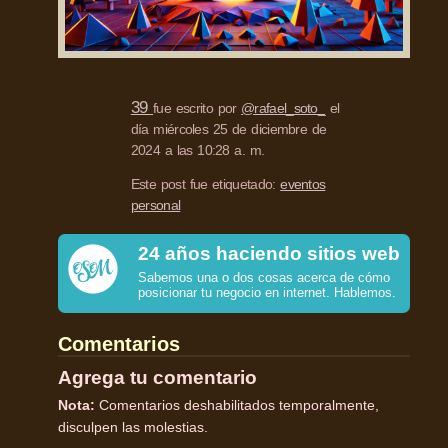
39
fue escrito por
@rafael_soto_
el
día miércoles 25 de diciembre de
2024 a las 10:28 a. m.
Este post fue etiquetado:
eventos
personal
24 años haciendo sitios web
Sabemos una o dos cosas acerca de cómo
posicionar tu negocio en internet. Hablemos.
Comentarios
Agrega tu comentario
Nota:
Comentarios deshabilitados temporalmente,
disculpen las molestias.