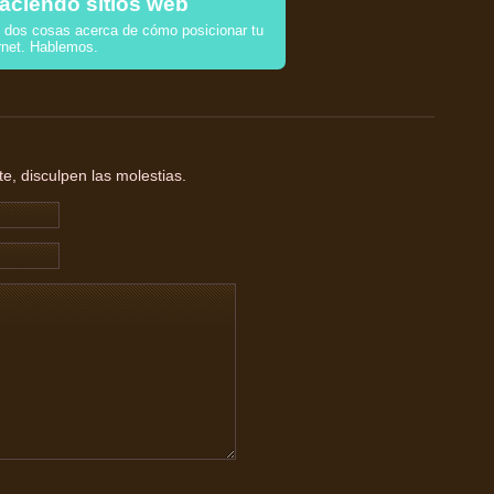
aciendo sitios web
dos cosas acerca de cómo posicionar tu
rnet. Hablemos.
, disculpen las molestias.