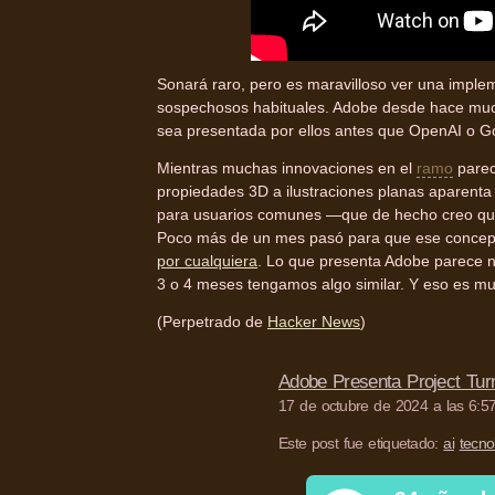
Sonará raro, pero es maravilloso ver una impl
sospechosos habituales. Adobe desde hace much
sea presentada por ellos antes que OpenAI o Goo
Mientras muchas innovaciones en el
ramo
parec
propiedades 3D a ilustraciones planas aparenta 
para usuarios comunes —que de hecho creo que
Poco más de un mes pasó para que ese concepto
por cualquiera
. Lo que presenta Adobe parece 
3 o 4 meses tengamos algo similar. Y eso es mu
(Perpetrado de
Hacker News
)
Adobe Presenta Project Tur
17 de octubre de 2024 a las 6:57
Este post fue etiquetado:
ai
tecno