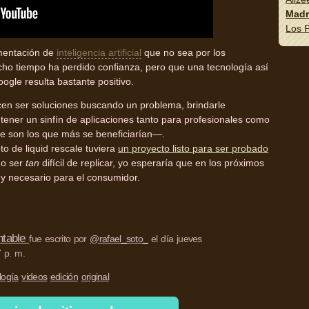
Madn
Los P
ementación de
inteligencia artificial
que no sea por los
o tiempo ha perdido confianza, pero que una tecnología así
gle resulta bastante positivo.
en ser soluciones buscando un problema, brindarle
tener un sinfín de aplicaciones tanto para profesionales como
 son los que más se beneficiarían—.
 de liquid rescale tuviera
un proyecto listo para ser probado
no ser
tan
difícil de replicar, yo esperaría que en los próximos
y necesario para el consumidor.
ntable
fue escrito por
@rafael_soto_
el día jueves
 p. m.
logía
videos
edición
original