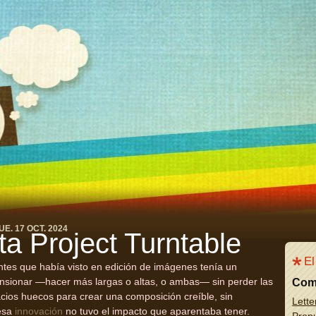
UE. 17 OCT. 2024
a Project Turntable
El
tes que había visto en edición de imágenes tenía un
nsionar —hacer más largas o altas, o ambas— sin perder las
Com
acios huecos para crear una composición creíble, sin
Lette
 esa
innovación
no tuvo el impacto que aparentaba tener.