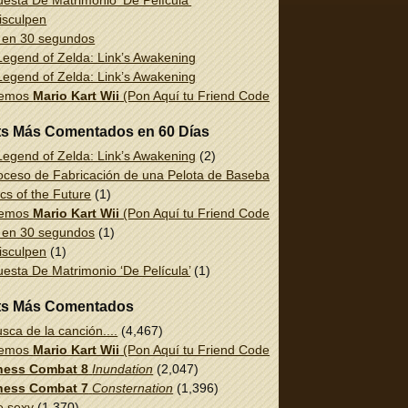
esta De Matrimonio ‘De Película’
isculpen
 en 30 segundos
egend of Zelda: Link’s Awakening
egend of Zelda: Link’s Awakening
uemos
Mario Kart Wii
(Pon Aquí tu Friend Code!)
ts Más Comentados en 60 Días
egend of Zelda: Link’s Awakening
(2)
oceso de Fabricación de una Pelota de Baseball
(1)
cs of the Future
(1)
uemos
Mario Kart Wii
(Pon Aquí tu Friend Code!)
(1)
 en 30 segundos
(1)
isculpen
(1)
esta De Matrimonio ‘De Película’
(1)
ts Más Comentados
sca de la canción....
(4,467)
uemos
Mario Kart Wii
(Pon Aquí tu Friend Code!)
(2,337)
ess Combat 8
Inundation
(2,047)
ess Combat 7
Consternation
(1,396)
e sexy
(1,370)