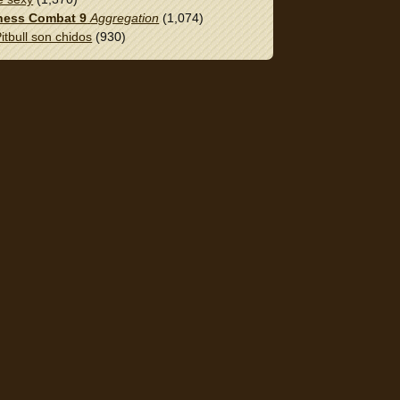
ess Combat 9
Aggregation
(1,074)
itbull son chidos
(930)