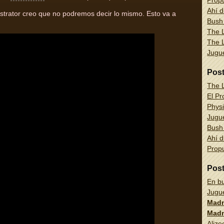
Propu
Ahí d
strator creo que no podremos decir lo mismo. Esto va a
Bush
The L
The L
Jug
Pos
The L
El Pr
Physi
Jug
Bush
Ahí d
Propu
Pos
En bu
Jug
Madn
Madn
Alize