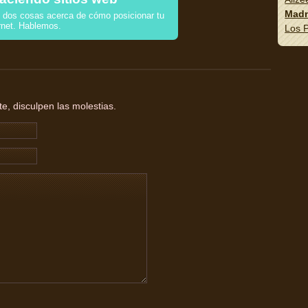
Madn
dos cosas acerca de cómo posicionar tu
rnet. Hablemos.
Los P
, disculpen las molestias.