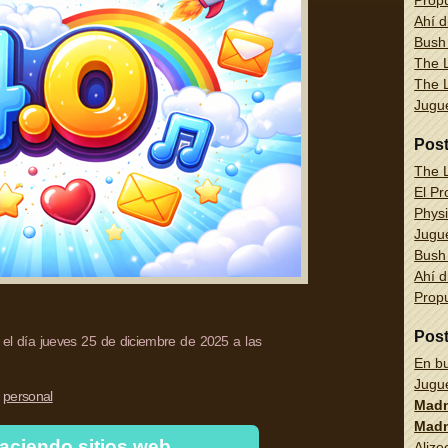
Propu
Ahí d
Bush
The L
The L
Jug
Pos
The L
El Pr
Physi
Jug
Bush
Ahí d
Propu
Pos
el día jueves 25 de diciembre de 2025 a las
En bu
Jug
personal
Madn
Madn
aciendo sitios web
Alize