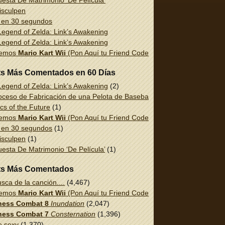
esta De Matrimonio ‘De Película’
isculpen
 en 30 segundos
egend of Zelda: Link’s Awakening
egend of Zelda: Link’s Awakening
uemos
Mario Kart Wii
(Pon Aquí tu Friend Code!)
ts Más Comentados en 60 Días
egend of Zelda: Link’s Awakening
(2)
oceso de Fabricación de una Pelota de Baseball
(1)
cs of the Future
(1)
uemos
Mario Kart Wii
(Pon Aquí tu Friend Code!)
(1)
 en 30 segundos
(1)
isculpen
(1)
esta De Matrimonio ‘De Película’
(1)
ts Más Comentados
sca de la canción....
(4,467)
uemos
Mario Kart Wii
(Pon Aquí tu Friend Code!)
(2,337)
ess Combat 8
Inundation
(2,047)
ess Combat 7
Consternation
(1,396)
e sexy
(1,370)