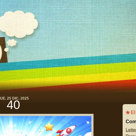
UE. 25 DIC. 2025
40
El
Com
Lette