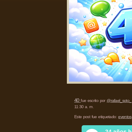
40
fue escrito por
@rafael_soto_
11:30 a. m.
Este post fue etiquetado:
eventos
24 años h