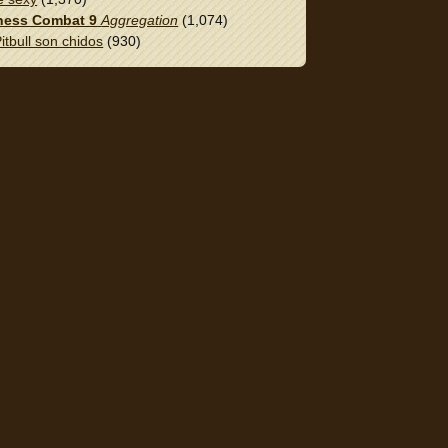
ess Combat 9
Aggregation
(1,074)
itbull son chidos
(930)