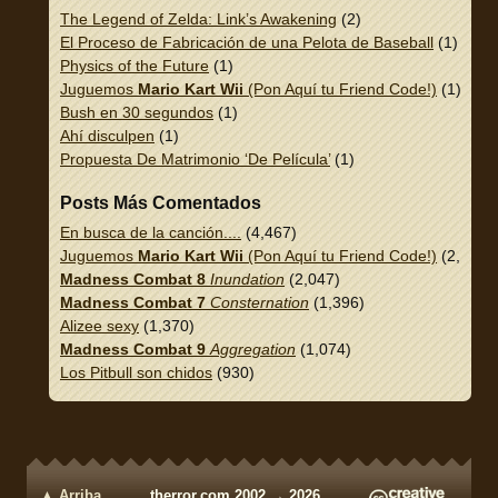
The Legend of Zelda: Link’s Awakening
(2)
El Proceso de Fabricación de una Pelota de Baseball
(1)
Physics of the Future
(1)
Juguemos
Mario Kart Wii
(Pon Aquí tu Friend Code!)
(1)
Bush en 30 segundos
(1)
Ahí disculpen
(1)
Propuesta De Matrimonio ‘De Película’
(1)
Posts Más Comentados
En busca de la canción....
(4,467)
Juguemos
Mario Kart Wii
(Pon Aquí tu Friend Code!)
(2,337)
Madness Combat 8
Inundation
(2,047)
Madness Combat 7
Consternation
(1,396)
Alizee sexy
(1,370)
Madness Combat 9
Aggregation
(1,074)
Los Pitbull son chidos
(930)
▲ Arriba
therror.com 2002 → 2026