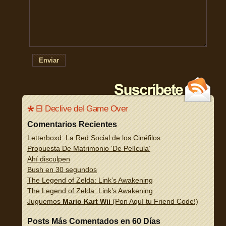
Enviar
El Declive del Game Over
Comentarios Recientes
Letterboxd: La Red Social de los Cinéfilos
Propuesta De Matrimonio ‘De Película’
Ahí disculpen
Bush en 30 segundos
The Legend of Zelda: Link’s Awakening
The Legend of Zelda: Link’s Awakening
Juguemos
Mario Kart Wii
(Pon Aquí tu Friend Code!)
Posts Más Comentados en 60 Días