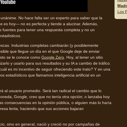
Madn
Los P
i unánime. No hace falta ser un experto para saber que la
que es hoy— no es perfecta y tiende a alucinar. Además,
 las fuentes para tener una respuesta completa y no un
stadísticos.
escas. Industrias completas cambiarán (y posiblemente
ble que llegue un día en el que Google deje de enviar
a esto se le conoce como
Google Zero
. Hoy, al tener un sitio
izarlo y usarlo para sus resultados y su IA a cambio de tráfico.
 cuál es mi incentivo de seguir ofreciendo este trato? Y en una
 estadísticos que llamamos inteligencia artificial en un
rá al usuario promedio. Será tan radical el cambio que lo
 moneda, Google, creo que no tenía otra opción; o lanzaba hoy
as consecuencias en la opinión pública, o alguien más lo haría
resa lenta, haciendo que sus acciones bajaran
io, sino en general, nació y creció no por campañas de