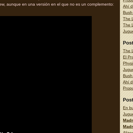
Propu
iew, aunque en una versión en el que no es un complemento:
Ahí d
Bush
The L
The L
Jug
Pos
The L
El Pr
Physi
Jug
Bush
Ahí d
Propu
Pos
En bu
Jug
Madn
Madn
Alize