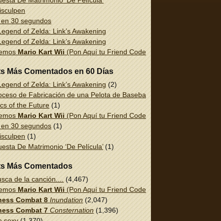
esta De Matrimonio ‘De Película’
isculpen
 en 30 segundos
egend of Zelda: Link’s Awakening
egend of Zelda: Link’s Awakening
uemos
Mario Kart Wii
(Pon Aquí tu Friend Code!)
ts Más Comentados en 60 Días
egend of Zelda: Link’s Awakening
(2)
oceso de Fabricación de una Pelota de Baseball
(1)
cs of the Future
(1)
uemos
Mario Kart Wii
(Pon Aquí tu Friend Code!)
(1)
 en 30 segundos
(1)
isculpen
(1)
esta De Matrimonio ‘De Película’
(1)
ts Más Comentados
sca de la canción....
(4,467)
uemos
Mario Kart Wii
(Pon Aquí tu Friend Code!)
(2,337)
ess Combat 8
Inundation
(2,047)
ess Combat 7
Consternation
(1,396)
e sexy
(1,370)