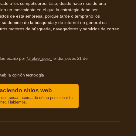
parado a los competidores. Esto, desde hace más de una
bido un movimiento en el que la estrategia debe ser
ductos de esta empresa, porque tarde o temprano los
 su dominio de la búsqueda y de internet en general es
tros motores de búsqueda, navegadores y servicios de correo
fue escrito por
@rafael_soto_
el día jueves 21 de
web
ia
opinión
tecnología
aciendo sitios web
dos cosas acerca de cómo posicionar tu
rnet. Hablemos.