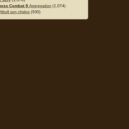
ess Combat 9
Aggregation
(1,074)
itbull son chidos
(930)